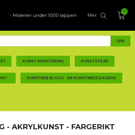
0
- Malerier under 1000 lappen
Mer
NST
KUNST INVESTERING
KUNSTSTILER
NST
KUNSTNER BLOGG - EN KUNSTNERS DAGBOK
NG - AKRYLKUNST - FARGERIKT