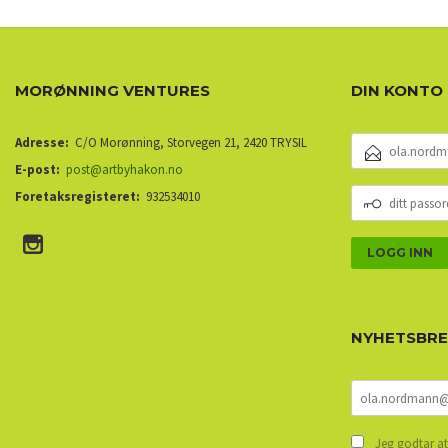
MORØNNING VENTURES
DIN KONTO
E-
Adresse:
C/O Morønning, Storvegen 21, 2420 TRYSIL
POSTADRESSE
E-post:
post@artbyhakon.no
DITT
Foretaksregisteret:
932534010
PASSORD
NYHETSBR
Jeg godtar at