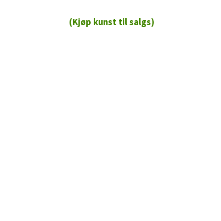
(Kjøp kunst til salgs)
72 72 72 ┃28828
┃
88888888888