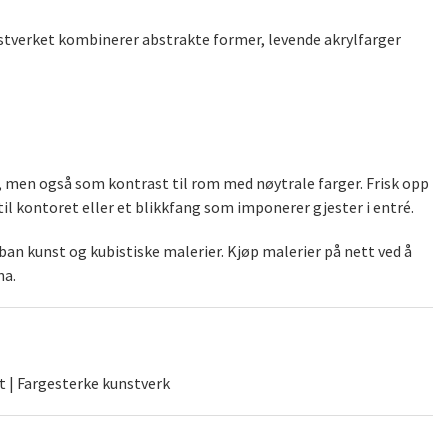
kunstverket kombinerer abstrakte former, levende akrylfarger
), men også som kontrast til rom med nøytrale farger. Frisk opp
il kontoret eller et blikkfang som imponerer gjester i entré.
an kunst og kubistiske malerier. Kjøp malerier på nett ved å
na.
t | Fargesterke kunstverk