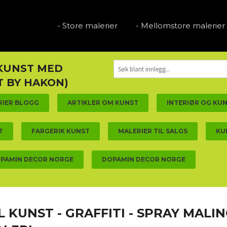
- Store malerier
- Mellomstore malerier
 KUNST MED
 BY HAKON)
RIER BLOGG
ARTIKLER OM KUNST
INTERIØR OG KU
T
FARGERIK KUNST
MALERIER TIL SALGS
KU
PAMIN DECOR NORGE
DOPAMIN DECOR NORGE
L KUNST - GRAFFITI - SPRAY MALI