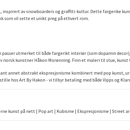
ret, inspirert av snowboarders og graffiti-kultur. Dette fargerike 
k som vil sette et unikt preg på ethvert rom.
som passer utmerket til både fargerikt interiør (som dopamin decor
norsk kunstner Håkon Morønning. Finn et maleri til stue, kunst t
blant annet abstrakt ekspresjonisme kombinert med pop kunst, urb
stille hos Art By Hakon - vi tilbyr betaling med både Vipps og Klar
ne kunst på nett | Pop art | Kubisme | Ekspresjonisme | Street ar