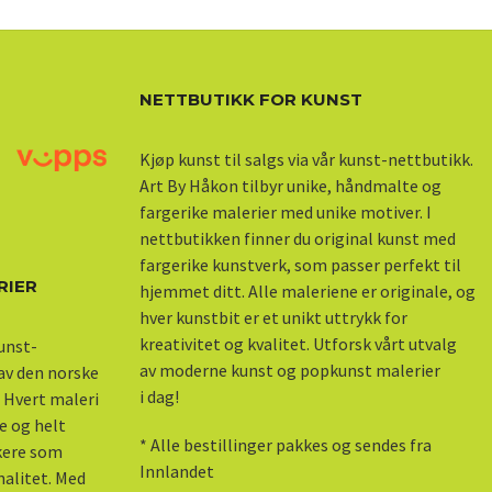
NETTBUTIKK FOR KUNST
Kjøp kunst til salgs via vår kunst-nettbutikk.
Art By Håkon tilbyr unike, håndmalte og
fargerike malerier med unike motiver. I
nettbutikken finner du original kunst med
fargerike kunstverk, som passer perfekt til
RIER
hjemmet ditt. Alle maleriene er originale, og
hver kunstbit er et unikt uttrykk for
kreativitet og kvalitet. Utforsk vårt utvalg
kunst-
av moderne kunst og popkunst malerier
 av den norske
i dag!
 Hvert maleri
e og helt
* Alle bestillinger pakkes og sendes fra
skere som
Innlandet
nalitet. Med