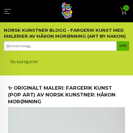
Gå
0
til
innholdet
NORSK KUNSTNER BLOGG - FARGERIK KUNST MED
MALERIER AV HÅKON MORØNNING (ART BY HAKON)
Vis kategorier
HOVEDSIDEN
✨ ORIGINALT MALERI: FARGERIK KUNST
KUNST OG KUNSTNEREN
(POP ART) AV NORSK KUNSTNER: HÅKON
MORØNNING
MALERIER BLOGG
ARTIKLER OM KUNST
INTERIØR OG KUNST