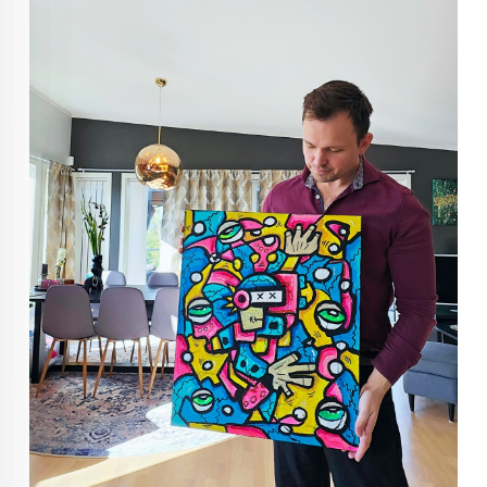
KUNST INVESTERING
KUNSTSTILER
FARGETEORI
KJØP KUNST TIL SALGS
POP ART
FARGERIK KUNST
MALERIER TIL SALGS
KUNST
KUNSTNER BLOGG - EN KUNSTNERS DAGBOK
STORE MALERIER TIL STUE
NORSK KUNST