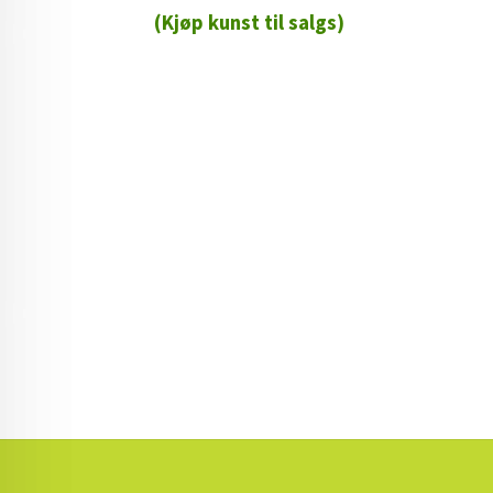
(Kjøp kunst til salgs)
72 72 72 ┃28828
┃
88888888888