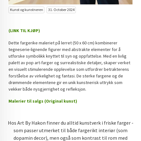
DOPAMIN DECOR NORGE
Kunst og kunstneren
31. October 2024
DOPAMIN DECOR NORGE
(LINK TIL KJØP)
Dette fargerike maleriet på lerret (50 x 60 cm) kombinerer
tegneserie-lignende figurer med abstrakte elementer for å
utforske symbolikk knyttet til syn og oppfattelse. Med en livlig
palett av pop art-farger og surrealistiske detaljer, skaper verket
en visuelt stimulerende opplevelse som utfordrer betrakterens
forståelse av virkelighet og fantasi. De sterke fargene og de
drømmende elementene gir en unik kunstnerisk uttrykk som
vekker både nysgjerrighet og refleksjon.
Malerier til salgs (Original kunst)
Hos Art By Hakon finner du alltid kunstverk i friske farger -
som passer utmerket til både fargerikt interiør (som
dopamin decor), men også som kontrast til rom med