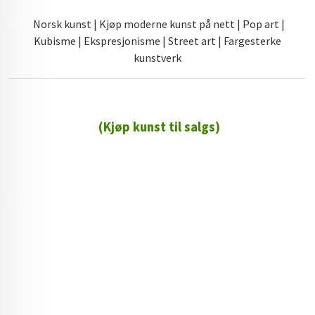
Norsk kunst | Kjøp moderne kunst på nett | Pop art |
Kubisme | Ekspresjonisme | Street art | Fargesterke
kunstverk
(Kjøp kunst til salgs)
72 72 72 ┃28828
┃
88888888888