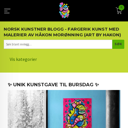
Gå
0
til
innholdet
NORSK KUNSTNER BLOGG - FARGERIK KUNST MED
MALERIER AV HÅKON MORØNNING (ART BY HAKON)
Vis kategorier
HOVEDSIDEN
✨ UNIK KUNSTGAVE TIL BURSDAG ✨
KUNST OG KUNSTNEREN
MALERIER BLOGG
ARTIKLER OM KUNST
INTERIØR OG KUNST