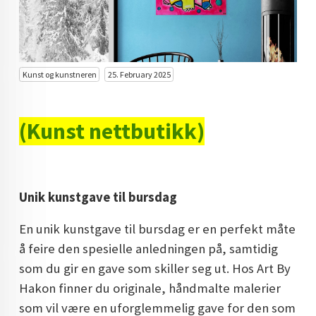
KUNST INVESTERING
KUNSTSTILER
FARGETEORI
Kunst og kunstneren
25. February 2025
KJØP KUNST TIL SALGS
(Kunst nettbutikk)
POP ART
FARGERIK KUNST
MALERIER TIL SALGS
Unik kunstgave til bursdag
KUNST
En unik kunstgave til bursdag er en perfekt måte
KUNSTNER BLOGG - EN KUNSTNERS DAGBOK
å feire den spesielle anledningen på, samtidig
som du gir en gave som skiller seg ut. Hos Art By
STORE MALERIER TIL STUE
Hakon finner du originale, håndmalte malerier
NORSK KUNST
som vil være en uforglemmelig gave for den som