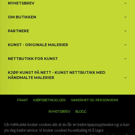
NYHETSBREV
OM BUTIKKEN
PARTNERE
KUNST - ORIGINALE MALERIER
NETTBUTIKK FOR KUNST
KJØP KUNST PÅ NETT - KUNST NETTBUTIKK MED
HÅNDMALTE MALERIER
FRAKT
KJØPSBETINGELSER
SIKKERHET OG PERSONVERN
NYHETSBREV
BLOGG
Vår nettbutikk bruker cookies slik at du får en bedre kjøpsopplevelse og vi kan
yte deg bedre service. Vi bruker cookies hovedsaklig til å lagre