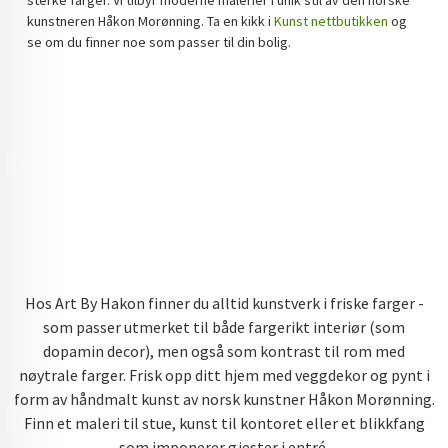
kunstneren Håkon Morønning. Ta en kikk i
Kunst nettbutikken
og
DOPAMIN DECOR NORGE
se om du finner noe som passer til din bolig.
DOPAMIN DECOR NORGE
Hos Art By Hakon finner du alltid kunstverk i friske farger -
som passer utmerket til både fargerikt interiør (som
dopamin decor), men også som kontrast til rom med
nøytrale farger. Frisk opp ditt hjem med veggdekor og pynt i
form av håndmalt kunst av norsk kunstner Håkon Morønning.
Finn et maleri til stue, kunst til kontoret eller et blikkfang
som imponerer gjester i entré.