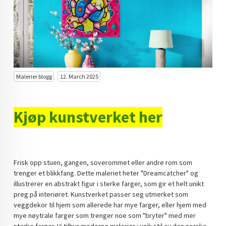
KUNST INVESTERING
KUNSTSTILER
FARGETEORI
KJØP KUNST TIL SALGS
Malerier blogg
12. March 2025
POP ART
Kjøp kunstverket her
FARGERIK KUNST
MALERIER TIL SALGS
KUNST
Frisk opp stuen, gangen, soverommet eller andre rom som
trenger et blikkfang. Dette maleriet heter "Dreamcatcher" og
KUNSTNER BLOGG - EN KUNSTNERS DAGBOK
illustrerer en abstrakt figur i sterke farger, som gir et helt unikt
preg på interiøret. Kunstverket passer seg utmerket som
STORE MALERIER TIL STUE
veggdekor til hjem som allerede har mye farger, eller hjem med
mye nøytrale farger som trenger noe som "bryter" med mer
NORSK KUNST
sterke farger. Vi tilbyr moderne malerier i unik stil av den norske