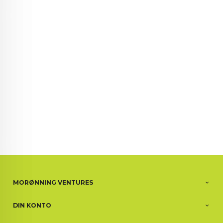
72 72 72 ┃28828
┃
88888888888
MORØNNING VENTURES
DIN KONTO