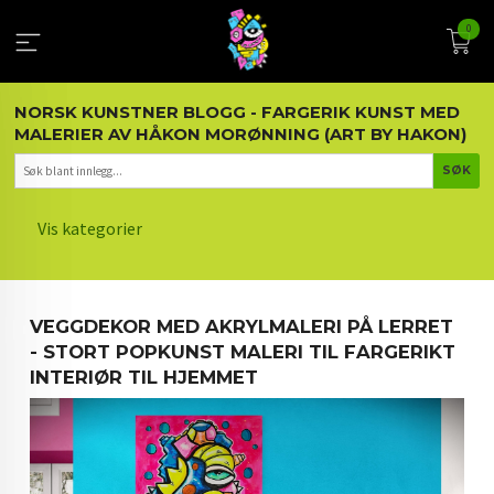
Gå
0
til
innholdet
NORSK KUNSTNER BLOGG - FARGERIK KUNST MED
MALERIER AV HÅKON MORØNNING (ART BY HAKON)
Vis kategorier
HOVEDSIDEN
VEGGDEKOR MED AKRYLMALERI PÅ LERRET
KUNST OG KUNSTNEREN
- STORT POPKUNST MALERI TIL FARGERIKT
INTERIØR TIL HJEMMET
MALERIER BLOGG
ARTIKLER OM KUNST
INTERIØR OG KUNST