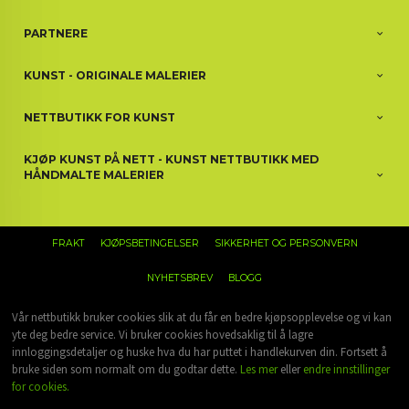
PARTNERE
KUNST - ORIGINALE MALERIER
NETTBUTIKK FOR KUNST
KJØP KUNST PÅ NETT - KUNST NETTBUTIKK MED
HÅNDMALTE MALERIER
FRAKT
KJØPSBETINGELSER
SIKKERHET OG PERSONVERN
NYHETSBREV
BLOGG
Vår nettbutikk bruker cookies slik at du får en bedre kjøpsopplevelse og vi kan
yte deg bedre service. Vi bruker cookies hovedsaklig til å lagre
innloggingsdetaljer og huske hva du har puttet i handlekurven din. Fortsett å
bruke siden som normalt om du godtar dette.
Les mer
eller
endre innstillinger
for cookies.