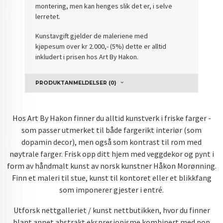
montering, men kan henges slik det er, i selve
lerretet.
Kunstavgift gjelder de maleriene med
kjøpesum over kr 2.000,- (5%) dette er alltid
inkludert i prisen hos Art By Hakon.
PRODUKTANMELDELSER (0)
Hos Art By Hakon finner du alltid kunstverk i friske farger -
som passer utmerket til både fargerikt interiør (som
dopamin decor), men også som kontrast til rom med
nøytrale farger. Frisk opp ditt hjem med veggdekor og pynt i
form av håndmalt kunst av norsk kunstner Håkon Morønning.
Finn et maleri til stue, kunst til kontoret eller et blikkfang
som imponerer gjester i entré.
Utforsk nettgalleriet / kunst nettbutikken, hvor du finner
blant annet abstrakt ekspresjonisme kombinert med pop