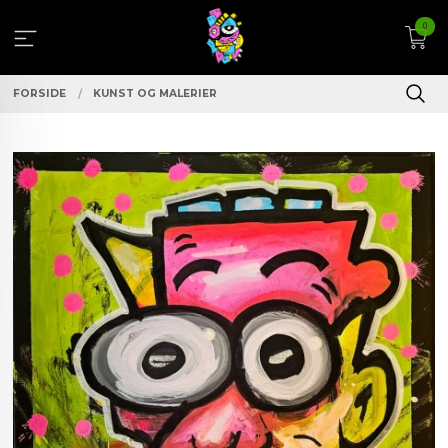
Gå
0
til
innholdet
FORSIDE
KUNST OG MALERIER