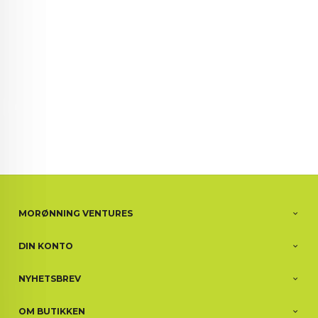
MORØNNING VENTURES
DIN KONTO
NYHETSBREV
OM BUTIKKEN