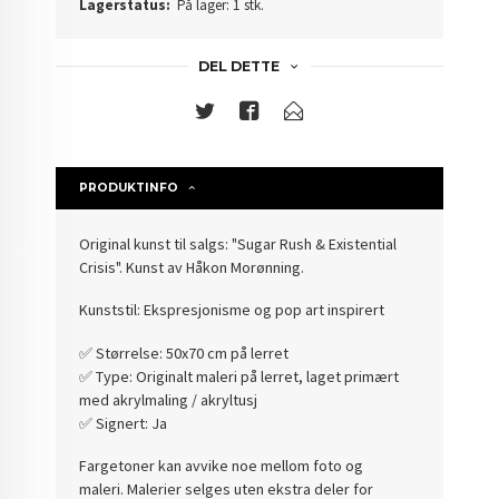
Lagerstatus:
På lager: 1 stk.
DEL DETTE
PRODUKTINFO
Original kunst til salgs: "Sugar Rush & Existential
Crisis". Kunst av Håkon Morønning.
Kunststil: Ekspresjonisme og pop art inspirert
✅️ Størrelse: 50x70 cm på lerret
✅️ Type: Originalt maleri på lerret, laget primært
med akrylmaling / akryltusj
✅️ Signert: Ja
Fargetoner kan avvike noe mellom foto og
maleri. Malerier selges uten ekstra deler for