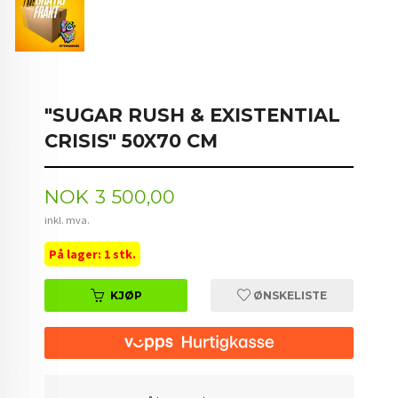
"SUGAR RUSH & EXISTENTIAL
CRISIS" 50X70 CM
Pris
NOK
3 500,00
inkl. mva.
På lager: 1 stk.
KJØP
ØNSKELISTE