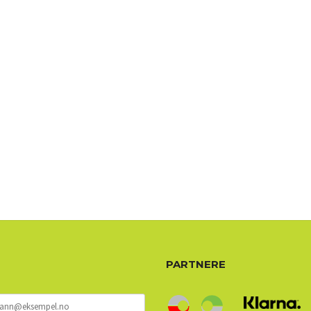
72 72 72 ┃28828
┃
88888888888
PARTNERE