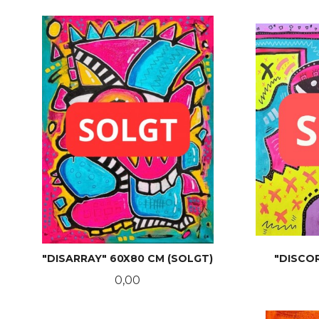
"DISARRAY" 60X80 CM (SOLGT)
"DISCOR
Pris
0,00
LES MER