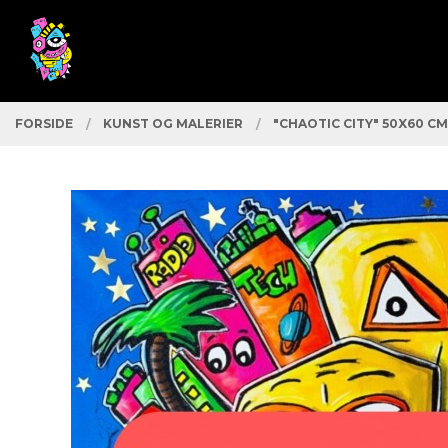
Gå
Lukk
PRODUKTER
til
innholdet
FORSIDE
KUNST OG MALERIER
"CHAOTIC CITY" 50X60 C