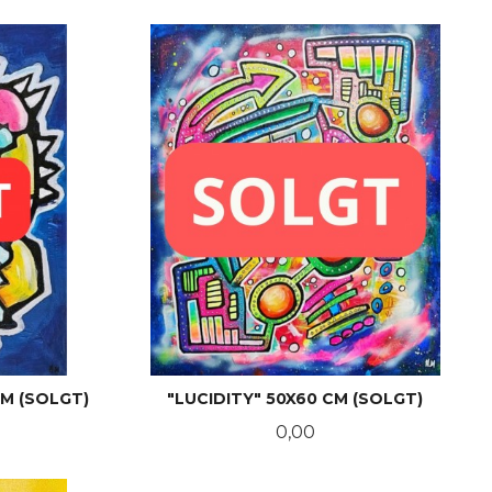
CM (SOLGT)
"LUCIDITY" 50X60 CM (SOLGT)
Pris
0,00
LES MER