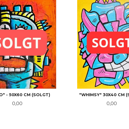
O" - 50X60 CM (SOLGT)
"WHIMSY" 30X40 CM (
Pris
Pris
0,00
0,00
LES MER
LES MER