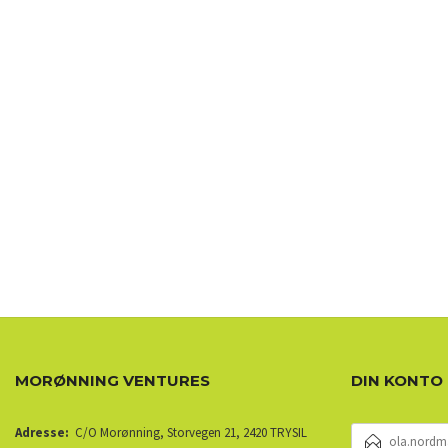
MORØNNING VENTURES
DIN KONTO
E-
Adresse:
C/O Morønning, Storvegen 21, 2420 TRYSIL