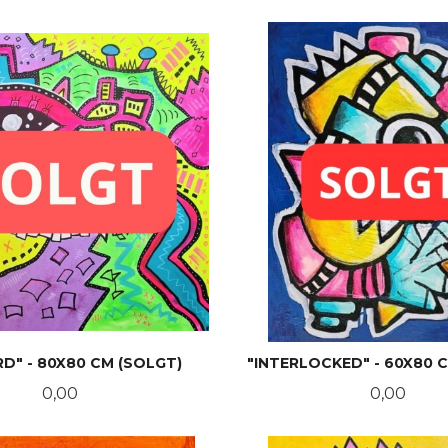
D" - 80X80 CM (SOLGT)
"INTERLOCKED" - 60X80 
Pris
Pris
0,00
0,00
LES MER
LES MER