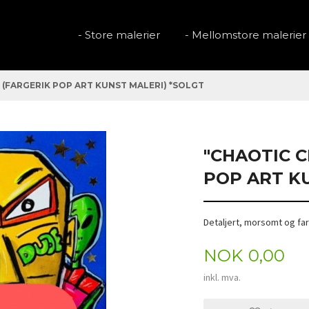
- Store malerier
- Mellomstore malerier
M (FARGERIK POP ART KUNST MALERI) *SOLGT
"CHAOTIC C
POP ART K
Detaljert, morsomt og far
Pris
NOK
0,00
inkl. mva.