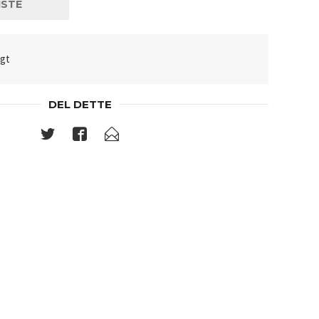
ISTE
lgt
DEL DETTE
Popkuns
kunst