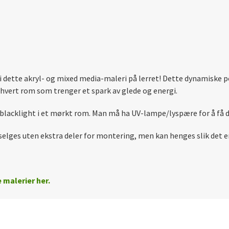
 dette akryl- og mixed media-maleri på lerret! Dette dynamiske 
ethvert rom som trenger et spark av glede og energi.
s/blacklight i et mørkt rom. Man må ha UV-lampe/lyspære for å få 
lges uten ekstra deler for montering, men kan henges slik det er, 
malerier her.