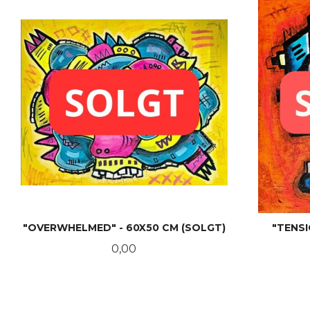
"OVERWHELMED" - 60X50 CM (SOLGT)
"TENSI
Pris
0,00
LES MER