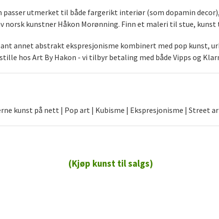
som passer utmerket til både fargerikt interiør (som dopamin decor
norsk kunstner Håkon Morønning. Finn et maleri til stue, kunst t
blant annet abstrakt ekspresjonisme kombinert med pop kunst, urb
stille hos Art By Hakon - vi tilbyr betaling med både Vipps og Klar
ne kunst på nett | Pop art | Kubisme | Ekspresjonisme | Street ar
(Kjøp kunst til salgs)