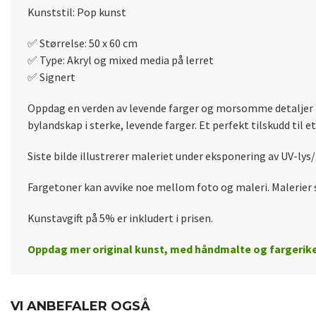
Kunststil: Pop kunst
✅️ Størrelse: 50 x 60 cm
✅️ Type: Akryl og mixed media på lerret
✅️ Signert
Oppdag en verden av levende farger og morsomme detaljer i
bylandskap i sterke, levende farger. Et perfekt tilskudd til 
Siste bilde illustrerer maleriet under eksponering av UV-ly
Fargetoner kan avvike noe mellom foto og maleri. Malerier se
Kunstavgift på 5% er inkludert i prisen.
Oppdag mer original kunst, med håndmalte og fargerike 
VI ANBEFALER OGSÅ