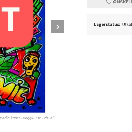
ØNSKEL
Next
Lagerstatus:
Utso
media kunst - Veggkunst - Visuell