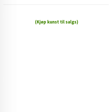
(Kjøp kunst til salgs)
72 72 72 ┃28828
┃
88888888888