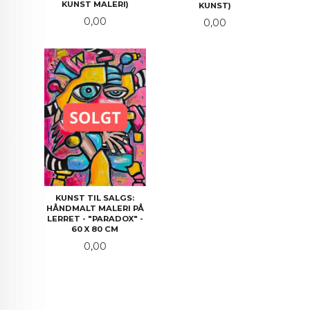
KUNST MALERI)
KUNST)
Pris
0,00
Pris
0,00
KUNST TIL SALGS:
HÅNDMALT MALERI PÅ
LERRET - "PARADOX" -
60 X 80 CM
Pris
0,00