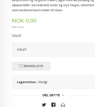
Ekspressivt og fargerikt maleri, laget med akrylmaling og
oljepasteller. Surrealistisk motiv og mye farger, utmerket
som moderne kunst maleri til stuen.
Pris
NOK
0,00
inkl. mva.
SOLGT
SOLGT
ØNSKELISTE
Lagerstatus:
Utsolgt
DEL DETTE