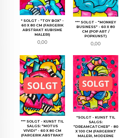
* SOLGT - "TOY BOX" -
*** SOLGT - "MONKEY
60 X 80 CM (FARGERIK
BUSINESS" - 60 X 80
ABSTRAKT KUBISME
CM (POP ART /
MALERI)
POPKUNST)
Pris
0,00
Pris
0,00
*SOLGT - KUNST TIL
*** SOLGT - KUNST TIL
SALGS:
SALGS: "MOTUS
"DREAMCATCHER" - 80
VIVIDI" - 60 X 80 CM
X 100 CM (FARGERIKT
(FARGERIK ABSTRAKT
MALERI, MODERNE