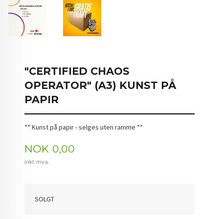
"CERTIFIED CHAOS
OPERATOR" (A3) KUNST PÅ
PAPIR
** Kunst på papir - selges uten ramme **
Pris
NOK
0,00
inkl. mva.
SOLGT