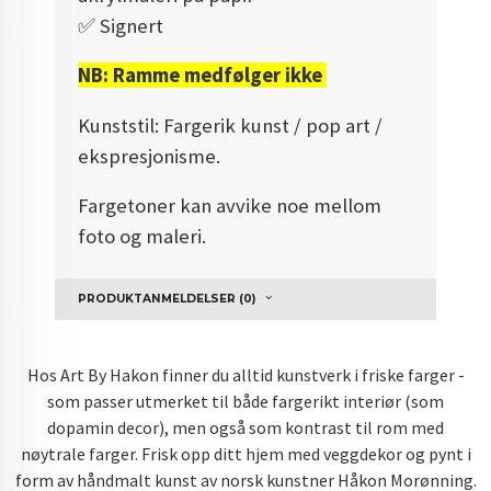
✅️ Signert
NB: Ramme medfølger ikke
Kunststil: Fargerik kunst / pop art /
ekspresjonisme.
Fargetoner kan avvike noe mellom
foto og maleri.
PRODUKTANMELDELSER (0)
Hos Art By Hakon finner du alltid kunstverk i friske farger -
som passer utmerket til både fargerikt interiør (som
dopamin decor), men også som kontrast til rom med
nøytrale farger. Frisk opp ditt hjem med veggdekor og pynt i
form av håndmalt kunst av norsk kunstner Håkon Morønning.