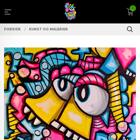
Gå
0
til
innholdet
FORSIDE
KUNST OG MALERIER