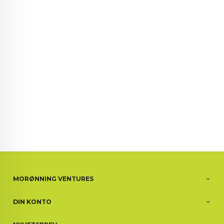
72 72 72 ┃28828
┃
88888888888
MORØNNING VENTURES
DIN KONTO