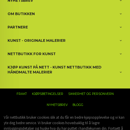
NYHETSBREV
OM BUTIKKEN
PARTNERE
KUNST - ORIGINALE MALERIER
NETTBUTIKK FOR KUNST
KJØP KUNST PÅ NETT - KUNST NETTBUTIKK MED
HÅNDMALTE MALERIER
FRAKT
KJØPSBETINGELSER
SIKKERHET OG PERSONVERN
NYHETSBREV
BLOGG
Vår nettbutikk bruker cookies slik at du får en bedre kjøpsopplevelse og vi kan
yte deg bedre service. Vi bruker cookies hovedsaklig til å lagre
innloggingsdetaljer og huske hva du har puttet i handlekurven din. Fortsett å