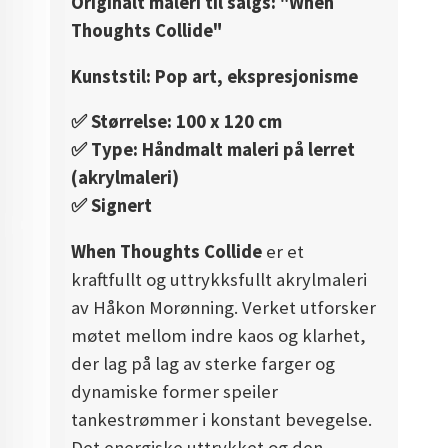
Originalt maleri til salgs: "When
Thoughts Collide"
Kunststil: Pop art, ekspresjonisme
✅️ Størrelse: 100 x 120 cm
✅️ Type: Håndmalt maleri på lerret
(akrylmaleri)
✅️ Signert
When Thoughts Collide
er et
kraftfullt og uttrykksfullt akrylmaleri
av Håkon Morønning. Verket utforsker
møtet mellom indre kaos og klarhet,
der lag på lag av sterke farger og
dynamiske former speiler
tankestrømmer i konstant bevegelse.
Det energiske uttrykket og den