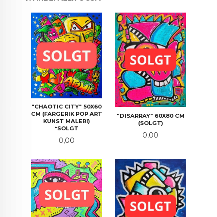
"CHAOTIC CITY" 50X60
CM (FARGERIK POP ART
"DISARRAY" 60X80 CM
KUNST MALERI)
(SOLGT)
*SOLGT
Pris
0,00
Pris
0,00