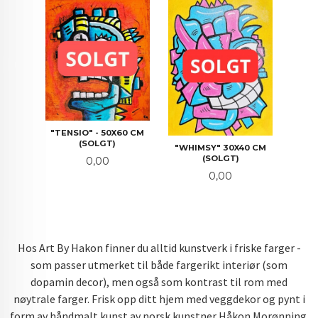
"TENSIO" - 50X60 CM
(SOLGT)
"WHIMSY" 30X40 CM
(SOLGT)
Pris
0,00
Pris
0,00
Hos Art By Hakon finner du alltid kunstverk i friske farger -
som passer utmerket til både fargerikt interiør (som
dopamin decor), men også som kontrast til rom med
nøytrale farger. Frisk opp ditt hjem med veggdekor og pynt i
form av håndmalt kunst av norsk kunstner Håkon Morønning.